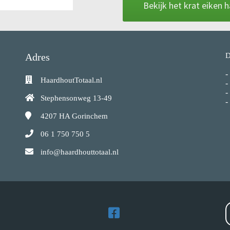
Bekijk het krat eiken 
Adres
D
-
HaardhoutTotaal.nl
-
-
Stephensonweg 13-49
-
4207 HA
Gorinchem
06 1 750 750 5
info@haardhouttotaal.nl