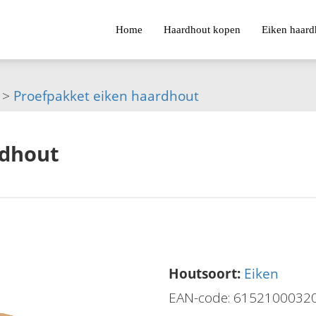
Home
Haardhout kopen
Eiken haard
>
Proefpakket eiken haardhout
rdhout
Houtsoort:
Eiken
EAN-code: 6152100032