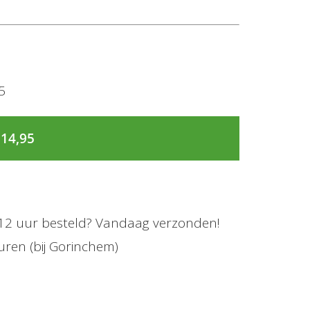
95
 14,95
12 uur besteld? Vandaag verzonden!
uren (bij Gorinchem)