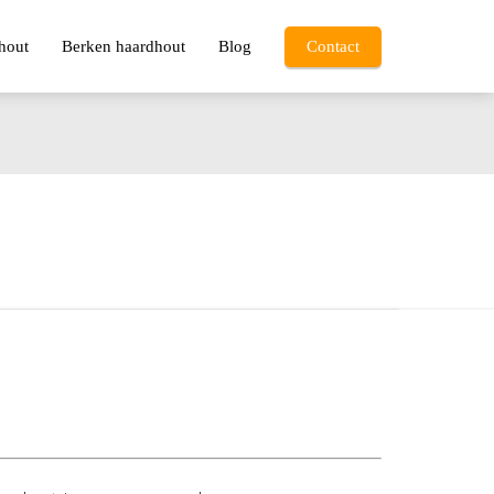
hout
Berken haardhout
Blog
Contact