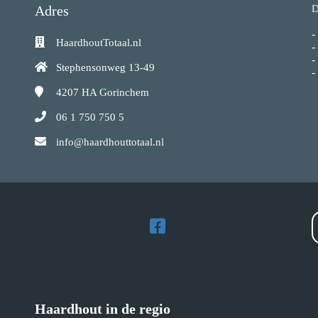
Adres
D
-
HaardhoutTotaal.nl
-
-
Stephensonweg 13-49
-
4207 HA
Gorinchem
06 1 750 750 5
info@haardhouttotaal.nl
Haardhout in de regio