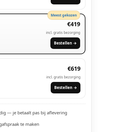
€419
incl.
gratis bezorging
Bestellen →
€619
incl.
gratis bezorging
Bestellen →
ig — je betaalt pas bij aflevering
gafspraak te maken