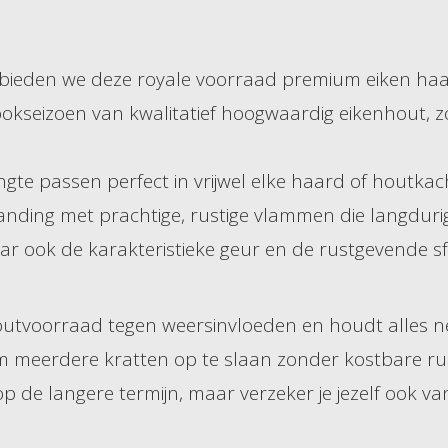
 bieden we deze royale voorraad premium eiken haa
 stookseizoen van kwalitatief hoogwaardig eikenhout,
te passen perfect in vrijwel elke haard of houtkach
randing met prachtige, rustige vlammen die langdur
aar ook de karakteristieke geur en de rustgevende s
utvoorraad tegen weersinvloeden en houdt alles netj
meerdere kratten op te slaan zonder kostbare ruimt
 op de langere termijn, maar verzeker je jezelf ook 