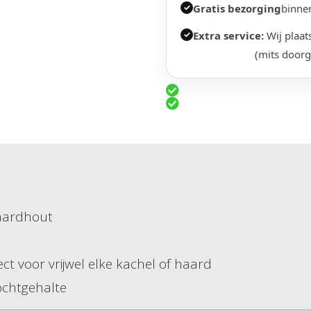
Gratis bezorging
binne
✓
Extra service:
Wij plaats
✓
(mits door
haardhout
t voor vrijwel elke kachel of haard
chtgehalte