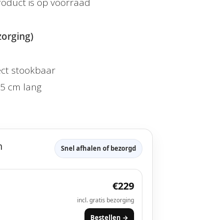
roduct is op voorraad
ezorging)
ect stookbaar
25 cm lang
n
Snel afhalen of bezorgd
€229
incl.
gratis bezorging
Bestellen →