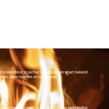
Ons eikenhout is perfect gedroogd en staat bekend
chels, open haarden en vuurkorven.
t stookklaar en geniet je van een schone verbranding