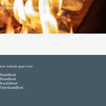
l: jouw specialist in haardhout!
eze website gaat over:
 Haardhout
 Brandhout
 Kachelhout
 Openhaardhout