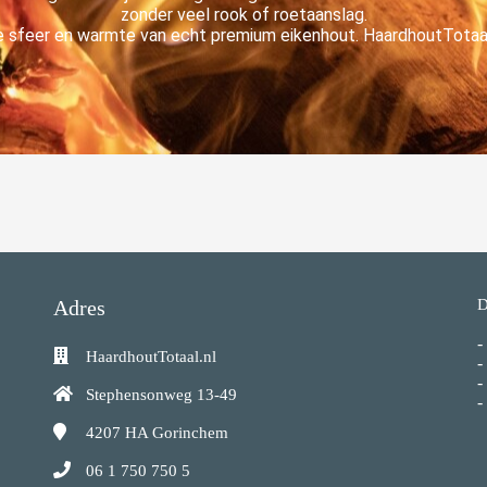
zonder veel rook of roetaanslag.
 sfeer en warmte van echt premium eikenhout. HaardhoutTotaal.n
Adres
D
-
HaardhoutTotaal.nl
-
-
Stephensonweg 13-49
-
4207 HA
Gorinchem
06 1 750 750 5