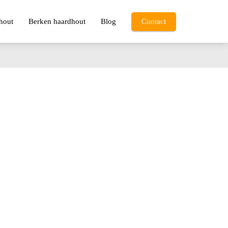
hout
Berken haardhout
Blog
Contact