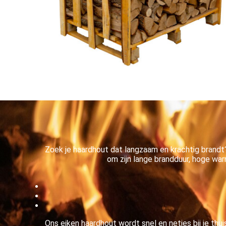
Zoek je haardhout dat langzaam en krachtig brand
om zijn lange brandduur, hoge war
Ons eiken haardhout wordt snel en netjes bij je thu