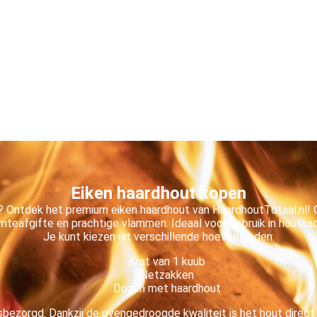
Eiken haardhout kopen
t? Ontdek het premium eiken haardhout van HaardhoutTotaal.nl! 
mteafgifte en prachtige vlammen. Ideaal voor gebruik in houtka
Je kunt kiezen uit verschillende hoeveelheden:
Krat van 1 kuub
Netzakken
Dozen met haardhout
isbezorgd. Dankzij de ovengedroogde kwaliteit is het hout direc