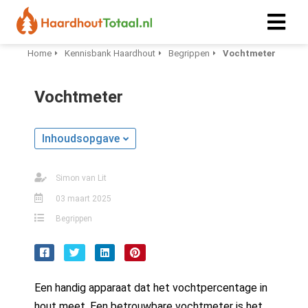
Home
Kennisbank Haardhout
Begrippen
Vochtmeter
Vochtmeter
Inhoudsopgave
Simon van Lit
03 maart 2025
Begrippen
Een handig apparaat dat het vochtpercentage in
hout meet. Een betrouwbare vochtmeter is het