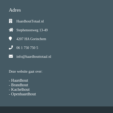
Adres
HaardhoutTotaal.nl
Stephensonweg 13-49
4207 HA
Gorinchem
06 1 750 750 5
info@haardhouttotaal.nl
Deze website gaat over:
- Haardhout
- Brandhout
- Kachelhout
- Openhaardhout