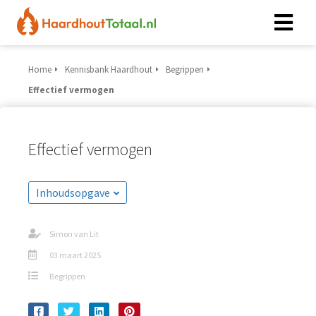
Home
Kennisbank Haardhout
Begrippen
Effectief vermogen
Effectief vermogen
Inhoudsopgave
Simon van Lit
03 maart 2025
Begrippen