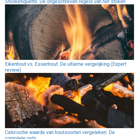
Stooketiquette: De ongeschreven regels van het stoken
Eikenhout vs. Essenhout: De ultieme vergelijking (Expert
review)
Calorische waarde van houtsoorten vergeleken: De
complete gids